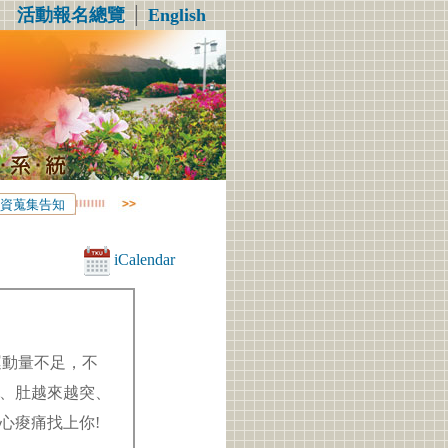
活動報名總覽
│
English
資蒐集告知
iCalendar
運動量不足，不
、肚越來越突、
心痠痛找上你!