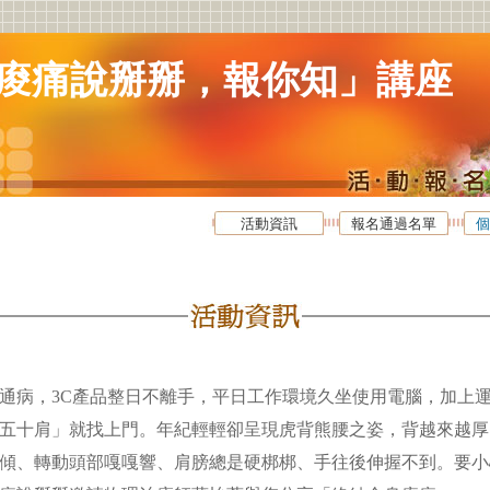
痠痛說掰掰，報你知」講座
活動資訊
報名通過名單
個
通病，3C產品整日不離手，平日工作環境久坐使用電腦，加上
五十肩」就找上門。年紀輕輕卻呈現虎背熊腰之姿，背越來越厚
傾、轉動頭部嘎嘎響、肩膀總是硬梆梆、手往後伸握不到。要小