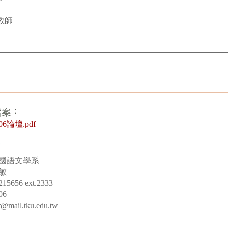
教師
206論壇.pdf
國語文學系
敏
656 ext.2333
06
il.tku.edu.tw