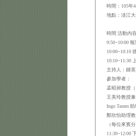
時間：105年
地點：淡江大
時間 活動內
9:50~10
10:00~10
10:10~11
主持人：鍾英
參加學者：
孟昭昶教授
王美玲教授
Ingo Ta
鄭欣怡助理
（每位來賓分
1