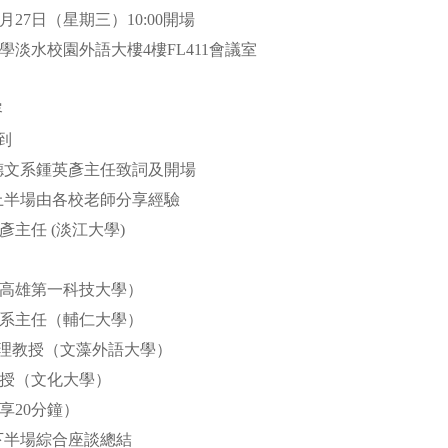
4月27日（星期三）10:00開場
學淡水校園外語大樓4樓FL411會議室
容
:00 報到
:10 德文系鍾英彥主任致詞及開場
:30 上半場由各校老師分享經驗
彥主任 (淡江大學)
（高雄第一科技大學）
兼系主任（輔仁大學）
mm 助理教授（文藻外語大學）
教授（文化大學）
享20分鐘）
1:30~12:00 下半場綜合座談總結