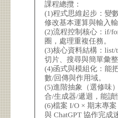
課程總攬：
(1)程式思維起步：變數
修改基本運算與輸入
(2)流程控制核心：if/f
圈，處理重複任務。
(3)核心資料結構：list/tu
切片、搜尋與簡單彙
(4)函式與模組化：
數/回傳與作用域。
(5)進階抽象（選修味）：了解
合/生成器/遞迴，能
(6)檔案 I/O × 
與 ChatGPT 協作完