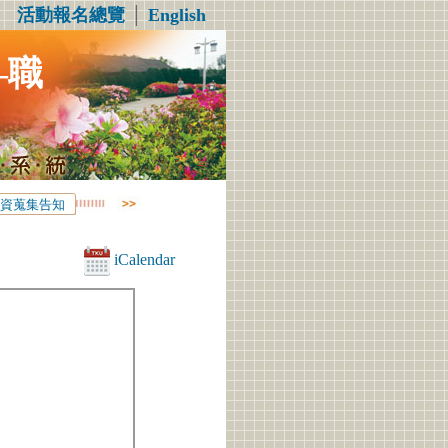
活動報名總覽
│
English
—職
資蒐集告知
iCalendar