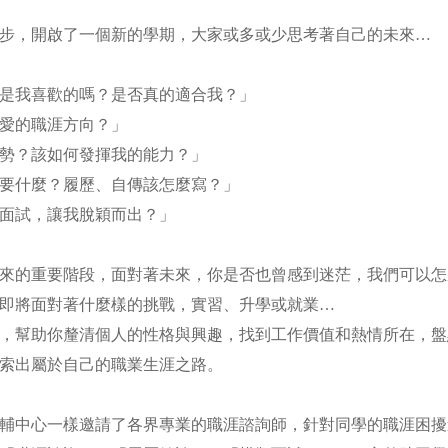
步，開啟了一個新的學期，大家或多或少思考著自己的未來…
是我喜歡的嗎？是否真的適合我？」
熱愛的職涯方向？」
優勢？該如何發揮我的能力？」
要什麼？履歷、自傳該怎麼寫？」
的面試，讓我脫穎而出？」
來的重要階段，面對著未來，你是否也曾感到迷茫，我們可以
即將面對著什麼樣的挑戰，實習、升學或就業…
，幫助你釐清個人的性格與興趣，找到工作價值和熱情所在，盤
索出屬於自己的職業生涯之路。
輔中心一樣邀請了各界專業的職涯諮詢師，針對同學的職涯困擾