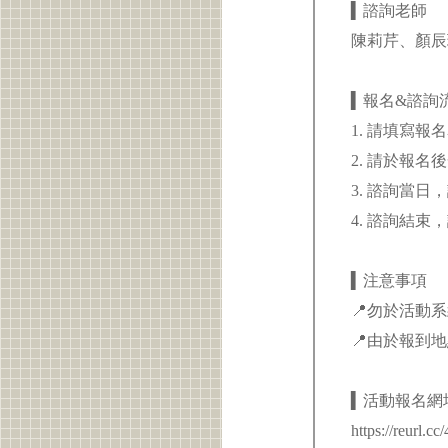
▍諮詢老師
陳莉芹、顏辰
▍報名&諮詢
1. 請填寫報名表單：
2. 請於報
3. 諮詢當日
4. 諮詢結
▍注意事項
📍勿於活動系統上
📍由於報到
▍活動報名網
https://reurl.c