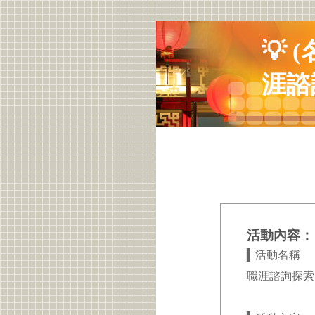
💡
涯諮
活動內容：
▍活動名稱
職涯諮詢探索