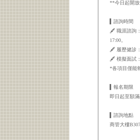
**今日起開放候補
▍諮詢時間
🖋 職涯諮詢：
17:00。
🖋 履歷健診：1
🖋 模擬面試：1
*各項目僅能
▍報名期限
即日起至額
▍諮詢地點
商管大樓B3