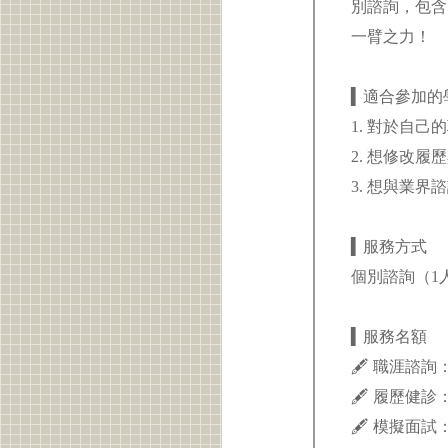
別諮詢，包含
一臂之力！
▍適合參加的
1. 對於自
2. 想修改
3. 想與業
▍服務方式
個別諮詢（1人
▍服務名額
🖋 職涯諮詢
🖋 履歷健診
🖋 模擬面試