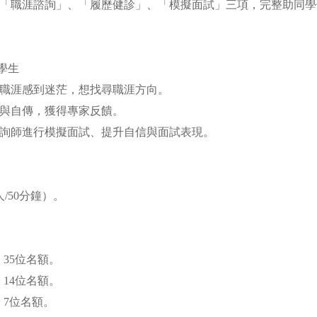
「職涯諮詢」、「履歷健診」、「模擬面試」三項，完整助同學
學生
己的職涯感到迷茫，想找尋職涯方向。
履歷與自傳，獲得專家反饋。
界諮詢師進行模擬面試、提升自信與面試表現。
/50分鐘）。
：35位名額。
：14位名額。
：7位名額。