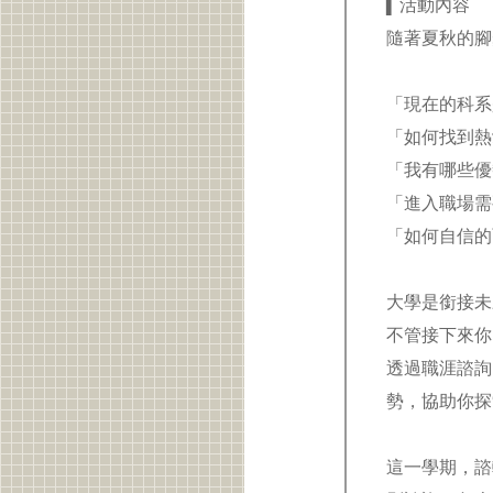
▍活動內容
隨著夏秋的腳
「現在的科系
「如何找到
「我有哪些
「進入職場需
「如何自信
大學是銜接未
不管接下來你
透過職涯諮詢
勢，協助你探
這一學期，諮