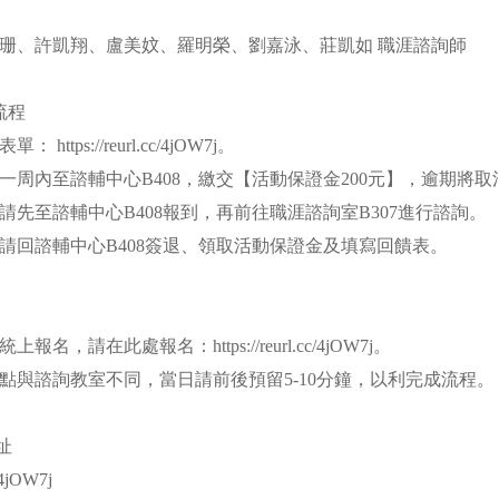
珊、許凱翔、盧美妏、羅明榮、劉嘉泳、莊凱如 職涯諮詢師
流程
 https://reurl.cc/4jOW7j。
名後一周內至諮輔中心B408，繳交【活動保證金200元】，逾期將
，請先至諮輔中心B408報到，再前往職涯諮詢室B307進行諮詢。
束，請回諮輔中心B408簽退、領取活動保證金及填寫回饋表。
報名，請在此處報名：https://reurl.cc/4jOW7j。
地點與諮詢教室不同，當日請前後預留5-10分鐘，以利完成流程。
址
c/4jOW7j