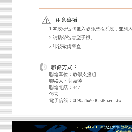
1.本次研習將匯入教師歷程系統，並列
2.請攜帶智慧型手機。
3.課後敬備餐盒
聯絡單位：教學支援組
聯絡人：郭嘉萍
聯絡電話：3471
傳真：
電子信箱：089634@o365.tku.edu.tw
copyright2010 ©
淡江大學
教學支