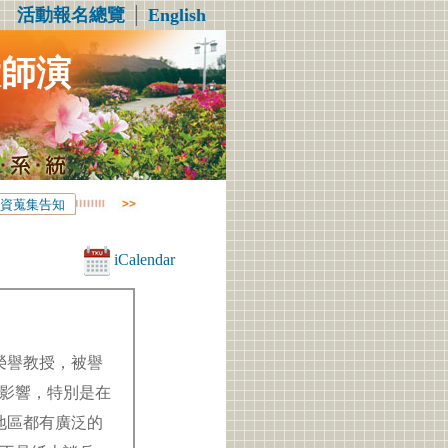
活動報名總覽
│
English
大師演
資蒐集告知
iCalendar
學榮譽教授，被譽
影響，特別是在
個地區都有廣泛的