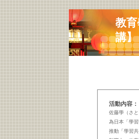
教育
講】
活動內容：
佐藤學（さとう
為日本「學習
推動「學習共同