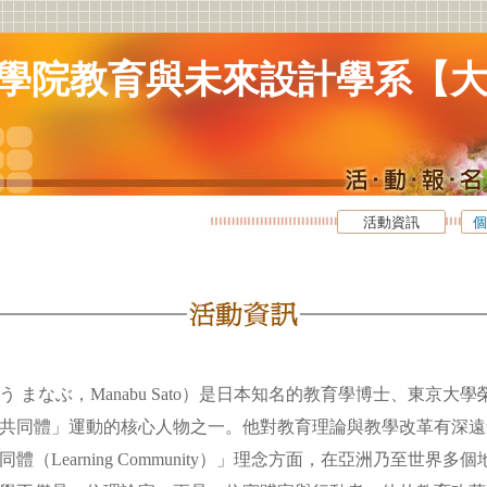
學院教育與未來設計學系【
活動資訊
個
 まなぶ，Manabu Sato）是日本知名的教育學博士、東京大
共同體」運動的核心人物之一。他對教育理論與教學改革有深遠
體（Learning Community）」理念方面，在亞洲乃至世界多