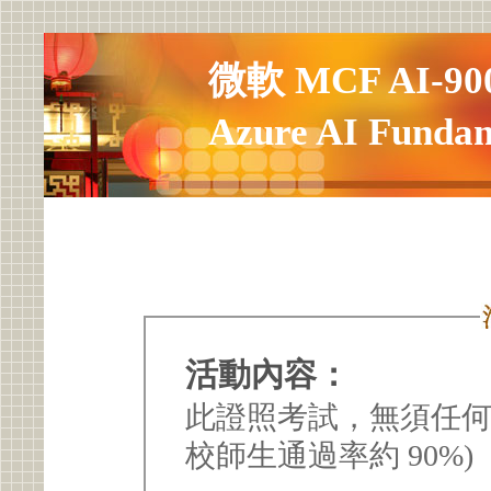
微軟 MCF AI-
Azure AI Fund
活動內容：
此證照考試，無須任何
校師生通過率約 90%)