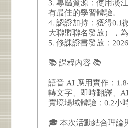
3. 專屬資源：使用淡江
有最佳的學習體驗。
4. 認證加持：獲得0.
大聯盟聯名發放），
5. 修課證書發放：2026/
📚 課程內容 📚
語音 AI 應用實作：
轉文字、即時翻譯、A
實境場域體驗：0.2小
🎓 本次活動結合理