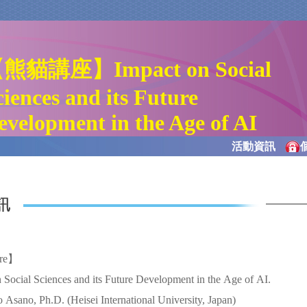
熊貓講座】Impact on Social
ciences and its Future
evelopment in the Age of AI
活動資訊
ure】
n Social Sciences and its Future Development in the Age of AI.
 Asano, Ph.D. (Heisei International University, Japan)