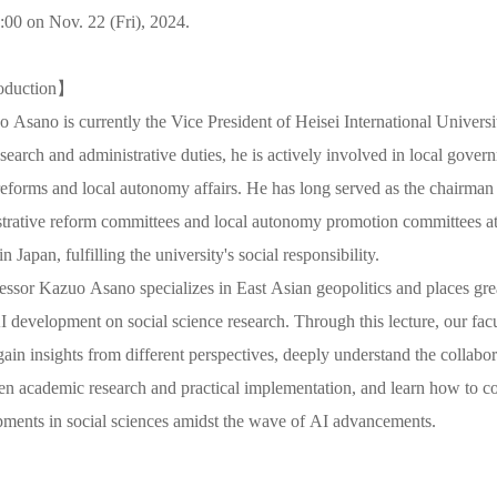
:00 on Nov. 22 (Fri), 2024.
roduction】
 Asano is currently the Vice President of Heisei International Universit
search and administrative duties, he is actively involved in local gover
reforms and local autonomy affairs. He has long served as the chairman
trative reform committees and local autonomy promotion committees at 
 Japan, fulfilling the university's social responsibility.
essor Kazuo Asano specializes in East Asian geopolitics and places gr
I development on social science research. Through this lecture, our fac
 gain insights from different perspectives, deeply understand the collabo
en academic research and practical implementation, and learn how to c
opments in social sciences amidst the wave of AI advancements.
】