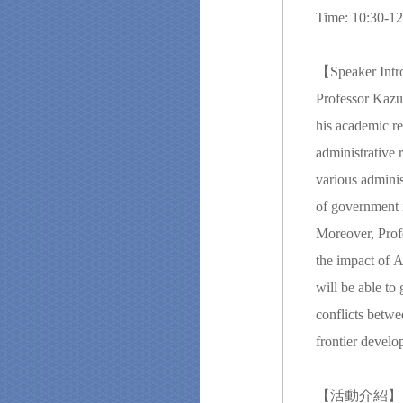
Time: 10:30-12
【Speaker Int
Professor Kazuo
his academic re
administrative 
various adminis
of government in
Moreover, Prof
the impact of A
will be able to
conflicts betwe
frontier devel
【活動介紹