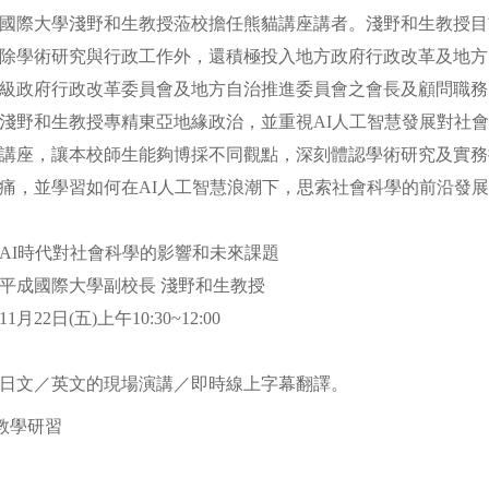
國際大學淺野和生教授蒞校擔任熊貓講座講者。淺野和生教授目
除學術研究與行政工作外，還積極投入地方政府行政改革及地方
級政府行政改革委員會及地方自治推進委員會之會長及顧問職務
淺野和生教授專精東亞地緣政治，並重視AI人工智慧發展對社
講座，讓本校師生能夠博採不同觀點，深刻體認學術研究及實務
痛，並學習如何在AI人工智慧浪潮下，思索社會科學的前沿發
AI時代對社會科學的影響和未來課題
演講者：日本平成國際大學副校長 淺野和生教授
1月22日(五)上午10:30~12:00
日文／英文的現場演講／即時線上字幕翻譯。
教學研習