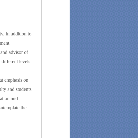
y. In addition to
nment
 and advisor of
different levels
eat emphasis on
ulty and students
ration and
ontemplate the