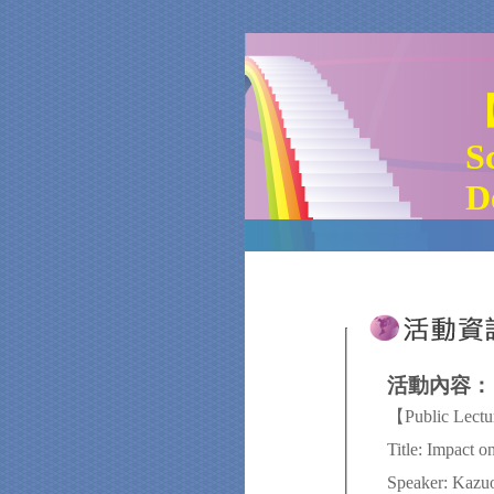
【
S
D
活動內容：
【Public Lect
Title: Impact o
Speaker: Kazuo