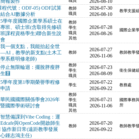
與簡報製作
職員
2026-08-10
課程代號：ODF-05) ODF試算
2026-07-30
教師
教學支援
結合AI數據分析
職員
2026-08-10
15學年度國際企業學系碩士在
教師
職專班、碩士班(含取得先修碩
2026-07-28
學生
國際企業
士班課程資格學生)聯合新生說
職員
2026-08-26
其他
明會
給我一個支點，我能抬起全世
2026-07-27
—AI，教學的新支點(土木工
教師
教師教學
2026-11-06
學系蔡明修老師)
教師
停止無限輪迴：擺脫胖瘦胖
2026-07-23
學生
衛生保健
生🧮
2026-08-09
職員
15學年度第1學期榮譽學程修
2026-07-22
學生
教務處
讀申請
2026-09-22
教師
華民國國際關係學會2026年
2026-07-21
學生
國際事務
會暨國際學術研討會
職員
2026-11-06
所
其他
智慧備課到Vibe Coding：運
Edcafe與OpenCode開啟師生
2026-07-20
教師
教師教學
I 協作新日常(遠距教學發展
2026-09-22
心鍾志鴻主任)