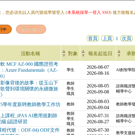
生，您必須先以人員代號或學號登入 (
本系統採單一登入 SSO
) 後方能報
首頁
上頁
1
次頁
活動名稱
對象
報名起迄日
承
軟 MCF AZ-900 國際證照考
2026-08-07
：Azure Fundamentals（AZ-
學生
AI創智學
2026-08-16
00）
《影像背後的故事：從玉山下
教師
2026-08-05
諮商職涯
的歌聲到環境關懷的永續微旅
學生
2026-09-08
輔導中心
職員
行》
2026-08-03
15學年度新聘教師教學工作坊
教師
教師教學
2026-09-04
教師
上課程_iPAS AI應用規劃師
2026-07-31
諮商職涯
學生
初級)認證研習
2026-08-27
輔導中心
職員
課程代號：ODF-04) ODF文件
2026-07-30
教師
教學支援