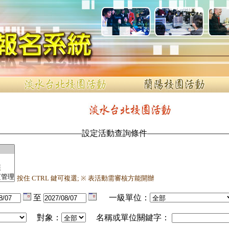
設定活動查詢條件
按住 CTRL 鍵可複選; ※ 表活動需審核方能開辦
至
一級單位：
對象：
名稱或單位關鍵字：