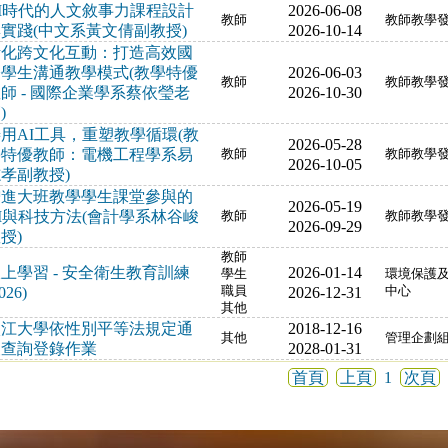
I時代的人文敘事力課程設計
2026-06-08
教師
教師教學
實踐(中文系黃文倩副教授)
2026-10-14
活化跨文化互動：打造高效國
際學生溝通教學模式(教學特優
2026-06-03
教師
教師教學
師 - 國際企業學系蔡依瑩老
2026-10-30
)
用AI工具，重塑教學循環(教
2026-05-28
學特優教師：電機工程學系易
教師
教師教學
2026-10-05
孝副教授)
增進大班教學學生課堂參與的
2026-05-19
I與科技方法(會計學系林谷峻
教師
教師教學
2026-09-29
授)
教師
上學習 - 安全衛生教育訓練
2026-01-14
學生
環境保護
026)
職員
2026-12-31
中心
其他
淡江大學依性別平等法規定通
2018-12-16
其他
管理企劃
報查詢登錄作業
2028-01-31
首頁
上頁
1
次頁