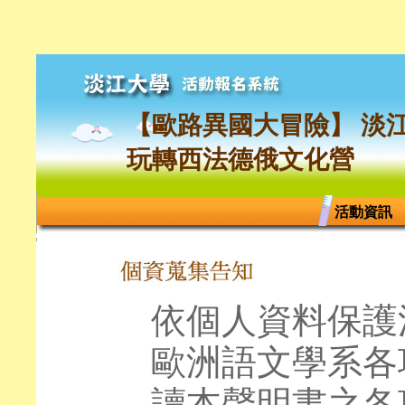
【歐路異國大冒險】 淡
玩轉西法德俄文化營
活動資訊
依個人資料保護
歐洲語文學系各
讀本聲明書之各