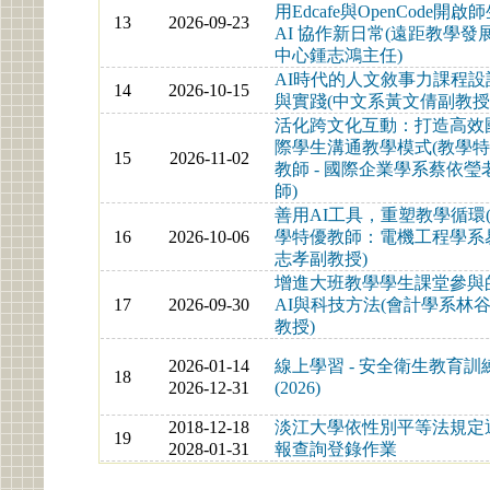
用Edcafe與OpenCode開啟
13
2026-09-23
AI 協作新日常(遠距教學發
中心鍾志鴻主任)
AI時代的人文敘事力課程設
14
2026-10-15
與實踐(中文系黃文倩副教授
活化跨文化互動：打造高效
際學生溝通教學模式(教學
15
2026-11-02
教師 - 國際企業學系蔡依瑩
師)
善用AI工具，重塑教學循環
16
2026-10-06
學特優教師：電機工程學系
志孝副教授)
增進大班教學學生課堂參與
17
2026-09-30
AI與科技方法(會計學系林
教授)
2026-01-14
線上學習 - 安全衛生教育訓
18
2026-12-31
(2026)
2018-12-18
淡江大學依性別平等法規定
19
2028-01-31
報查詢登錄作業