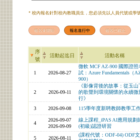
* 校內報名針對校內教職員生，您必須先以人員代號或學號
序
活動起迄日
活動名稱
號
微軟 MCF AZ-900 國際證
1
2026-08-27
試：Azure Fundamentals（A
900）
《影像背後的故事：從玉山
2
2026-09-11
的歌聲到環境關懷的永續微
行》
3
2026-09-08
115學年度新聘教師教學工
2026-09-07
線上課程_iPAS AI應用規劃
4
2026-09-09
(初級)認證研習
(課程代號：ODF-04) ODF
5
2026-08-11