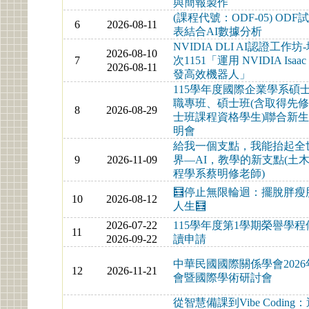
與簡報製作
(課程代號：ODF-05) ODF
6
2026-08-11
表結合AI數據分析
NVIDIA DLI AI認證工作坊
2026-08-10
7
次1151「運用 NVIDIA Isaac
2026-08-11
發高效機器人」
115學年度國際企業學系碩
職專班、碩士班(含取得先
8
2026-08-29
士班課程資格學生)聯合新
明會
給我一個支點，我能抬起全
9
2026-11-09
界—AI，教學的新支點(土
程學系蔡明修老師)
🧮停止無限輪迴：擺脫胖瘦
10
2026-08-12
人生🧮
2026-07-22
115學年度第1學期榮譽學程
11
2026-09-22
讀申請
中華民國國際關係學會2026
12
2026-11-21
會暨國際學術研討會
從智慧備課到Vibe Coding