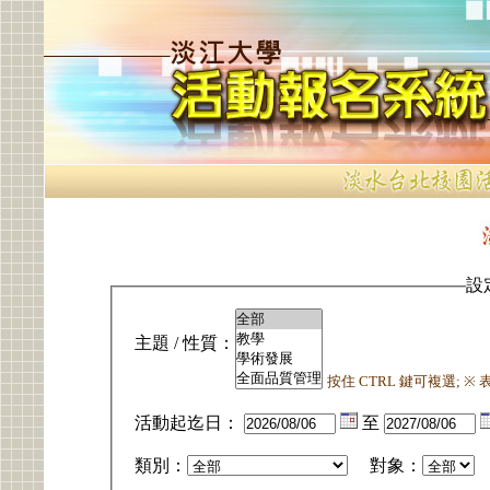
設
主題 / 性質：
按住 CTRL 鍵可複選; 
活動起迄日：
至
類別：
對象：