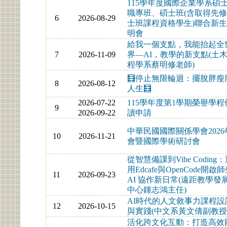
115學年度國際企業學系碩
職專班、碩士班(含取得先
6
2026-08-29
士班課程資格學生)聯合新
明會
給我一個支點，我能抬起全
7
2026-11-09
界—AI，教學的新支點(土
程學系蔡明修老師)
🧮停止無限輪迴：擺脫胖瘦
8
2026-08-12
人生🧮
2026-07-22
115學年度第1學期榮譽學程
9
2026-09-22
讀申請
中華民國國際關係學會2026
10
2026-11-21
會暨國際學術研討會
從智慧備課到Vibe Coding
用Edcafe與OpenCode開啟
11
2026-09-23
AI 協作新日常(遠距教學發
中心鍾志鴻主任)
AI時代的人文敘事力課程設
12
2026-10-15
與實踐(中文系黃文倩副教授
活化跨文化互動：打造高效