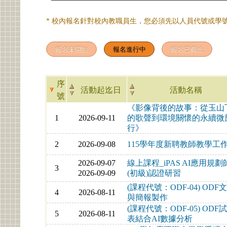
* 校內報名針對校內教職員生，您必須先以人員代號或學號
序
活動起迄日
活動名稱
號
《影像背後的故事：從玉山
1
2026-09-11
的歌聲到環境關懷的永續微
行》
2
2026-09-08
115學年度新聘教師教學工
2026-09-07
線上課程_iPAS AI應用規劃
3
2026-09-09
(初級)認證研習
(課程代號：ODF-04) ODF
4
2026-08-11
與簡報製作
(課程代號：ODF-05) ODF
5
2026-08-11
表結合AI數據分析