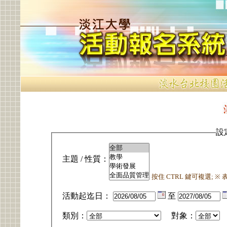
設
主題 / 性質：
按住 CTRL 鍵可複選; 
活動起迄日：
至
類別：
對象：