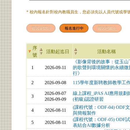
* 校內報名針對校內教職員生，您必須先以人員代號或學號
序
活動起迄日
活動名稱
號
《影像背後的故事：從玉山
1
2026-09-11
的歌聲到環境關懷的永續微
行》
2
2026-09-08
115學年度新聘教師教學工
2026-09-07
線上課程_iPAS AI應用規劃
3
2026-09-09
(初級)認證研習
(課程代號：ODF-04) ODF
4
2026-08-11
與簡報製作
(課程代號：ODF-05) ODF
5
2026-08-11
表結合AI數據分析