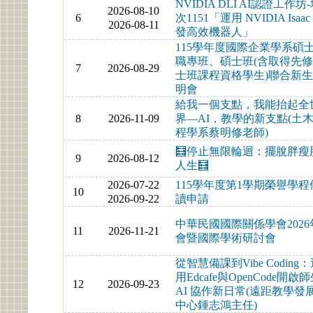
NVIDIA DLI AI認證工作坊
2026-08-10
6
次1151「運用 NVIDIA Isaac
2026-08-11
發高效機器人」
115學年度國際企業學系碩
職專班、碩士班(含取得先
7
2026-08-29
士班課程資格學生)聯合新
明會
給我一個支點，我能抬起全
8
2026-11-09
界—AI，教學的新支點(土
程學系蔡明修老師)
🧮停止無限輪迴：擺脫胖瘦
9
2026-08-12
人生🧮
2026-07-22
115學年度第1學期榮譽學程
10
2026-09-22
讀申請
中華民國國際關係學會2026
11
2026-11-21
會暨國際學術研討會
從智慧備課到Vibe Coding
用Edcafe與OpenCode開啟
12
2026-09-23
AI 協作新日常(遠距教學發
中心鍾志鴻主任)