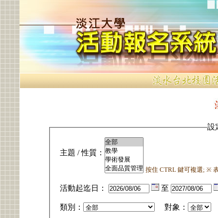
設
主題 / 性質：
按住 CTRL 鍵可複選; 
活動起迄日：
至
類別：
對象：