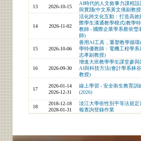
AI時代的人文敘事力課程設
13
2026-10-15
與實踐(中文系黃文倩副教授
活化跨文化互動：打造高效
際學生溝通教學模式(教學
14
2026-11-02
教師 - 國際企業學系蔡依瑩
師)
善用AI工具，重塑教學循環
15
2026-10-06
學特優教師：電機工程學系
志孝副教授)
增進大班教學學生課堂參與
16
2026-09-30
AI與科技方法(會計學系林
教授)
2026-01-14
線上學習 - 安全衛生教育訓
17
2026-12-31
(2026)
2018-12-18
淡江大學依性別平等法規定
18
2028-01-31
報查詢登錄作業