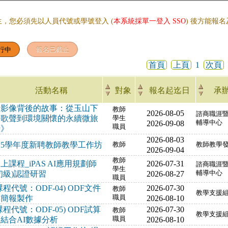
生，您必須先以人員代號或學號登入 (
本系統採單一登入 SSO
) 後方能報
首頁
上頁
1
次頁
活動名稱
對象
報名起迄日
承
《影像背後的故事：從玉山下
教師
2026-08-05
諮商職涯
的歌聲到環境關懷的永續微旅
學生
2026-09-08
輔導中心
職員
行》
2026-08-03
15學年度新聘教師教學工作坊
教師
教師教學
2026-09-04
教師
上課程_iPAS AI應用規劃師
2026-07-31
諮商職涯
學生
初級)認證研習
2026-08-27
輔導中心
職員
課程代號：ODF-04) ODF文件
2026-07-30
教師
教學支援
與簡報製作
職員
2026-08-10
課程代號：ODF-05) ODF試算
2026-07-30
教師
教學支援
結合AI數據分析
職員
2026-08-10