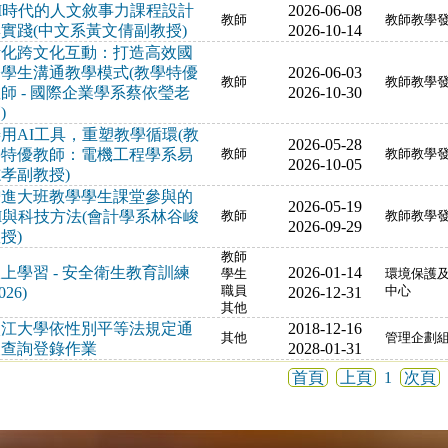
I時代的人文敘事力課程設計
2026-06-08
教師
教師教學
實踐(中文系黃文倩副教授)
2026-10-14
活化跨文化互動：打造高效國
際學生溝通教學模式(教學特優
2026-06-03
教師
教師教學
師 - 國際企業學系蔡依瑩老
2026-10-30
)
用AI工具，重塑教學循環(教
2026-05-28
學特優教師：電機工程學系易
教師
教師教學
2026-10-05
孝副教授)
增進大班教學學生課堂參與的
2026-05-19
I與科技方法(會計學系林谷峻
教師
教師教學
2026-09-29
授)
教師
上學習 - 安全衛生教育訓練
2026-01-14
學生
環境保護
026)
職員
2026-12-31
中心
其他
淡江大學依性別平等法規定通
2018-12-16
其他
管理企劃
報查詢登錄作業
2028-01-31
首頁
上頁
1
次頁