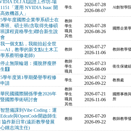
VIDIA DLI AI認證工作坊-場
2026-07-28
1151「運用 NVIDIA Isaac 開
學生
AI創智學
2026-08-07
發高效機器人」
15學年度國際企業學系碩士在
教師
職專班、碩士班(含取得先修碩
2026-07-28
學生
國際企業
士班課程資格學生)聯合新生說
職員
2026-08-26
其他
明會
給我一個支點，我能抬起全世
2026-07-27
—AI，教學的新支點(土木工
教師
教師教學
2026-11-06
學系蔡明修老師)
教師
停止無限輪迴：擺脫胖瘦胖
2026-07-23
學生
衛生保健
生🧮
2026-08-09
職員
15學年度第1學期榮譽學程修
2026-07-22
學生
教務處
讀申請
2026-09-22
教師
華民國國際關係學會2026年
2026-07-21
學生
國際事務
會暨國際學術研討會
職員
2026-11-06
所
其他
智慧備課到Vibe Coding：運
Edcafe與OpenCode開啟師生
2026-07-20
教師
教師教學
I 協作新日常(遠距教學發展
2026-09-22
心鍾志鴻主任)