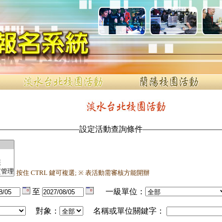
設定活動查詢條件
按住 CTRL 鍵可複選; ※ 表活動需審核方能開辦
至
一級單位：
對象：
名稱或單位關鍵字：