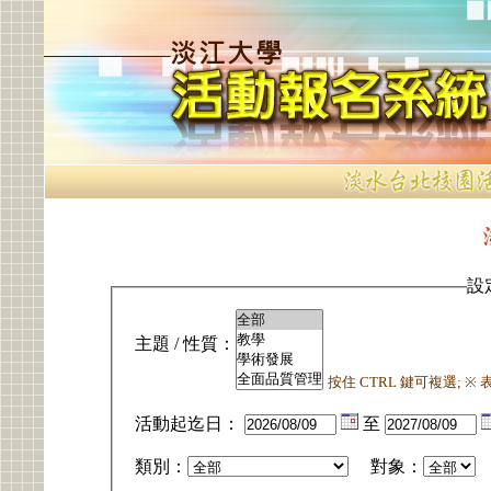
設
主題 / 性質：
按住 CTRL 鍵可複選; 
活動起迄日：
至
類別：
對象：