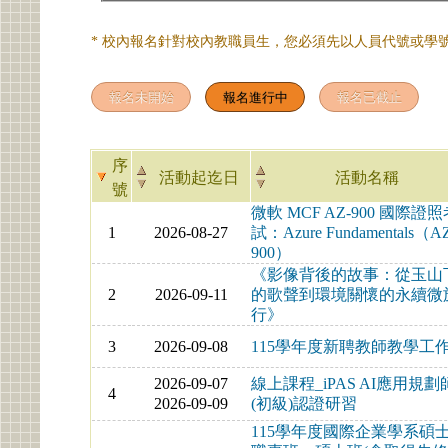
* 校內報名針對校內教職員生，您必須先以人員代號或學號
序
活動起迄日
活動名稱
號
微軟 MCF AZ-900 國際證
1
2026-08-27
試：Azure Fundamentals（A
900）
《影像背後的故事：從玉山
2
2026-09-11
的歌聲到環境關懷的永續微
行》
3
2026-09-08
115學年度新聘教師教學工
2026-09-07
線上課程_iPAS AI應用規劃
4
2026-09-09
(初級)認證研習
115學年度國際企業學系碩