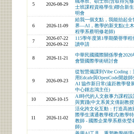
職專班、碩士班(含取得先
5
2026-08-29
士班課程資格學生)聯合新
明會
給我一個支點，我能抬起全
6
2026-11-09
界—AI，教學的新支點(土
程學系蔡明修老師)
2026-07-22
115學年度第1學期榮譽學程
7
2026-09-22
讀申請
中華民國國際關係學會2026
8
2026-11-21
會暨國際學術研討會
從智慧備課到Vibe Coding
用Edcafe與OpenCode開啟
9
2026-09-23
AI 協作新日常(遠距教學發
中心鍾志鴻主任)
AI時代的人文敘事力課程設
10
2026-10-15
與實踐(中文系黃文倩副教授
活化跨文化互動：打造高效
際學生溝通教學模式(教學
11
2026-11-02
教師 - 國際企業學系蔡依瑩
師)
善用AI工具，重塑教學循環