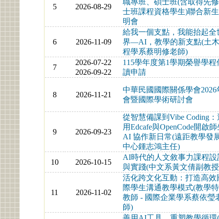
職專班、碩士班(含取得先
5
2026-08-29
士班課程資格學生)聯合新
明會
給我一個支點，我能抬起全
6
2026-11-09
界—AI，教學的新支點(土
程學系蔡明修老師)
2026-07-22
115學年度第1學期榮譽學程
7
2026-09-22
讀申請
中華民國國際關係學會2026
8
2026-11-21
會暨國際學術研討會
從智慧備課到Vibe Coding
用Edcafe與OpenCode開啟
9
2026-09-23
AI 協作新日常(遠距教學發
中心鍾志鴻主任)
AI時代的人文敘事力課程設
10
2026-10-15
與實踐(中文系黃文倩副教授
活化跨文化互動：打造高效
際學生溝通教學模式(教學
11
2026-11-02
教師 - 國際企業學系蔡依瑩
師)
善用AI工具，重塑教學循環