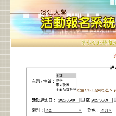
設
主題 / 性質：
按住 CTRL 鍵可複選; 
活動起迄日：
至
類別：
對象：