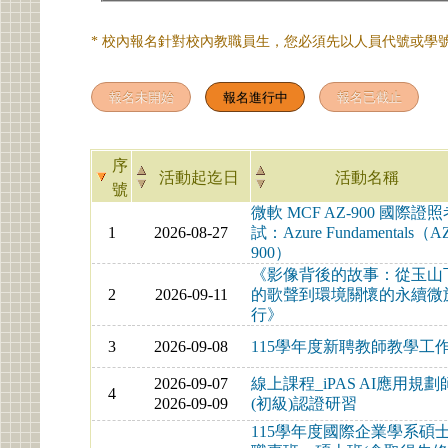
* 校內報名針對校內教職員生，您必須先以人員代號或學號
序
活動起迄日
活動名稱
號
微軟 MCF AZ-900 國際證
1
2026-08-27
試：Azure Fundamentals（A
900）
《影像背後的故事：從玉山
2
2026-09-11
的歌聲到環境關懷的永續微
行》
3
2026-09-08
115學年度新聘教師教學工
2026-09-07
線上課程_iPAS AI應用規劃
4
2026-09-09
(初級)認證研習
115學年度國際企業學系碩