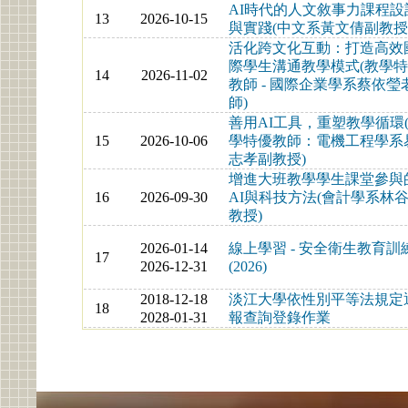
AI時代的人文敘事力課程設
13
2026-10-15
與實踐(中文系黃文倩副教授
活化跨文化互動：打造高效
際學生溝通教學模式(教學
14
2026-11-02
教師 - 國際企業學系蔡依瑩
師)
善用AI工具，重塑教學循環
15
2026-10-06
學特優教師：電機工程學系
志孝副教授)
增進大班教學學生課堂參與
16
2026-09-30
AI與科技方法(會計學系林
教授)
2026-01-14
線上學習 - 安全衛生教育訓
17
2026-12-31
(2026)
2018-12-18
淡江大學依性別平等法規定
18
2028-01-31
報查詢登錄作業