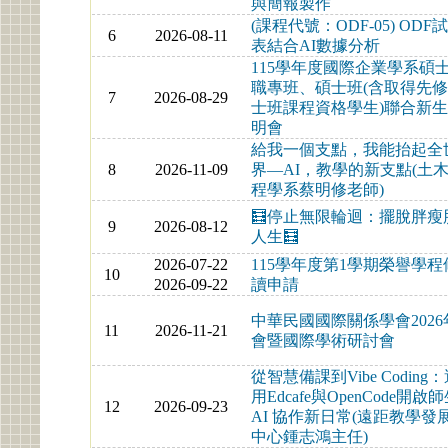
與簡報製作
(課程代號：ODF-05) ODF
6
2026-08-11
表結合AI數據分析
115學年度國際企業學系碩
職專班、碩士班(含取得先
7
2026-08-29
士班課程資格學生)聯合新
明會
給我一個支點，我能抬起全
8
2026-11-09
界—AI，教學的新支點(土
程學系蔡明修老師)
🧮停止無限輪迴：擺脫胖瘦
9
2026-08-12
人生🧮
2026-07-22
115學年度第1學期榮譽學程
10
2026-09-22
讀申請
中華民國國際關係學會2026
11
2026-11-21
會暨國際學術研討會
從智慧備課到Vibe Coding
用Edcafe與OpenCode開啟
12
2026-09-23
AI 協作新日常(遠距教學發
中心鍾志鴻主任)