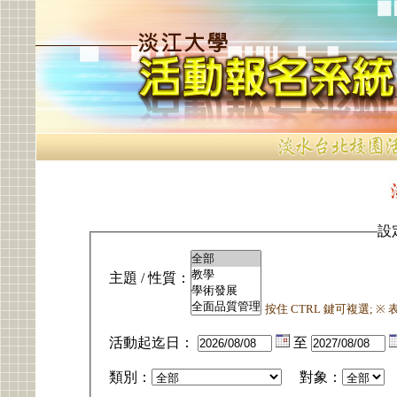
設
主題 / 性質：
按住 CTRL 鍵可複選; 
活動起迄日：
至
類別：
對象：