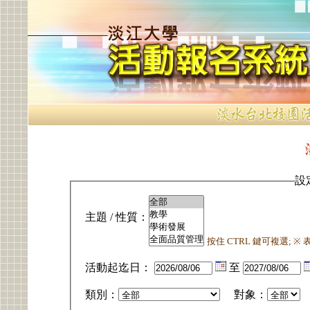
設
主題 / 性質：
按住 CTRL 鍵可複選; 
活動起迄日：
至
類別：
對象：