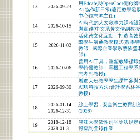
用Edcafe與OpenCode開啟
13
2026-09-23
AI 協作新日常(遠距教學發
中心鍾志鴻主任)
AI時代的人文敘事力課程設
14
2026-10-15
與實踐(中文系黃文倩副教授
活化跨文化互動：打造高效
際學生溝通教學模式(教學
15
2026-11-02
教師 - 國際企業學系蔡依瑩
師)
善用AI工具，重塑教學循環
16
2026-10-06
學特優教師：電機工程學系
志孝副教授)
增進大班教學學生課堂參與
17
2026-09-30
AI與科技方法(會計學系林
教授)
2026-01-14
線上學習 - 安全衛生教育訓
18
2026-12-31
(2026)
2018-12-18
淡江大學依性別平等法規定
19
2028-01-31
報查詢登錄作業