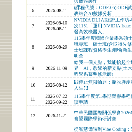
與簡報製作
(課程代號：ODF-05) ODF
6
2026-08-11
表結合AI數據分析
NVIDIA DLI AI認證工作坊
2026-08-10
7
次1151「運用 NVIDIA Isaac
2026-08-11
發高效機器人」
115學年度國際企業學系碩
職專班、碩士班(含取得先
8
2026-08-29
士班課程資格學生)聯合新
明會
給我一個支點，我能抬起全
9
2026-11-09
界—AI，教學的新支點(土
程學系蔡明修老師)
🧮停止無限輪迴：擺脫胖瘦
10
2026-08-12
人生🧮
2026-07-22
115學年度第1學期榮譽學程
11
2026-09-22
讀申請
中華民國國際關係學會2026
12
2026-11-21
會暨國際學術研討會
從智慧備課到Vibe Coding