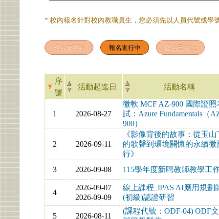
* 校內報名針對校內教職員生，您必須先以人員代號或學號
序
活動起迄日
活動名稱
號
微軟 MCF AZ-900 國際證
1
2026-08-27
試：Azure Fundamentals（A
900）
《影像背後的故事：從玉山
2
2026-09-11
的歌聲到環境關懷的永續微
行》
3
2026-09-08
115學年度新聘教師教學工
2026-09-07
線上課程_iPAS AI應用規劃
4
2026-09-09
(初級)認證研習
(課程代號：ODF-04) ODF
5
2026-08-11