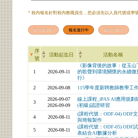
* 校內報名針對校內教職員生，您必須先以人員代號或學號
序
活動起迄日
活動名稱
號
《影像背後的故事：從玉山
1
2026-09-11
的歌聲到環境關懷的永續微
行》
2
2026-09-08
115學年度新聘教師教學工
2026-09-07
線上課程_iPAS AI應用規劃
3
2026-09-09
(初級)認證研習
(課程代號：ODF-04) ODF
4
2026-08-11
與簡報製作
(課程代號：ODF-05) ODF
5
2026-08-11
表結合AI數據分析