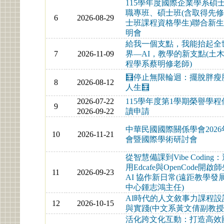
115學年度國際企業學系碩
職專班、碩士班(含取得先
6
2026-08-29
士班課程資格學生)聯合新
明會
給我一個支點，我能抬起全
7
2026-11-09
界—AI，教學的新支點(土
程學系蔡明修老師)
🧮停止無限輪迴：擺脫胖瘦
8
2026-08-12
人生🧮
2026-07-22
115學年度第1學期榮譽學程
9
2026-09-22
讀申請
中華民國國際關係學會2026
10
2026-11-21
會暨國際學術研討會
從智慧備課到Vibe Coding
用Edcafe與OpenCode開啟
11
2026-09-23
AI 協作新日常(遠距教學發
中心鍾志鴻主任)
AI時代的人文敘事力課程設
12
2026-10-15
與實踐(中文系黃文倩副教授
活化跨文化互動：打造高效