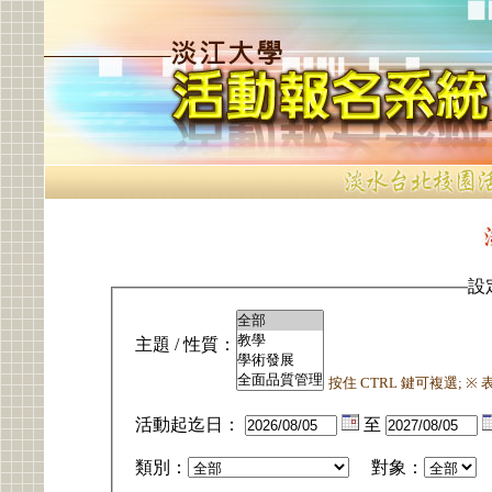
設
主題 / 性質：
按住 CTRL 鍵可複選; 
活動起迄日：
至
類別：
對象：