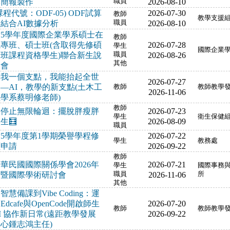
與簡報製作
職員
2026-08-10
課程代號：ODF-05) ODF試算
2026-07-30
教師
教學支援
結合AI數據分析
職員
2026-08-10
15學年度國際企業學系碩士在
教師
職專班、碩士班(含取得先修碩
2026-07-28
學生
國際企業
士班課程資格學生)聯合新生說
職員
2026-08-26
其他
明會
給我一個支點，我能抬起全世
2026-07-27
—AI，教學的新支點(土木工
教師
教師教學
2026-11-06
學系蔡明修老師)
教師
停止無限輪迴：擺脫胖瘦胖
2026-07-23
學生
衛生保健
生🧮
2026-08-09
職員
15學年度第1學期榮譽學程修
2026-07-22
學生
教務處
讀申請
2026-09-22
教師
華民國國際關係學會2026年
2026-07-21
學生
國際事務
會暨國際學術研討會
職員
2026-11-06
所
其他
智慧備課到Vibe Coding：運
Edcafe與OpenCode開啟師生
2026-07-20
教師
教師教學
I 協作新日常(遠距教學發展
2026-09-22
心鍾志鴻主任)