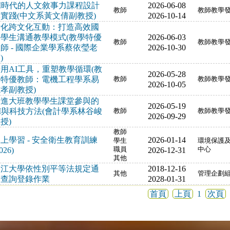
I時代的人文敘事力課程設計
2026-06-08
教師
教師教學
實踐(中文系黃文倩副教授)
2026-10-14
活化跨文化互動：打造高效國
際學生溝通教學模式(教學特優
2026-06-03
教師
教師教學
師 - 國際企業學系蔡依瑩老
2026-10-30
)
用AI工具，重塑教學循環(教
2026-05-28
學特優教師：電機工程學系易
教師
教師教學
2026-10-05
孝副教授)
增進大班教學學生課堂參與的
2026-05-19
I與科技方法(會計學系林谷峻
教師
教師教學
2026-09-29
授)
教師
上學習 - 安全衛生教育訓練
2026-01-14
學生
環境保護
026)
職員
2026-12-31
中心
其他
淡江大學依性別平等法規定通
2018-12-16
其他
管理企劃
報查詢登錄作業
2028-01-31
首頁
上頁
1
次頁