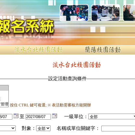
設定活動查詢條件
按住 CTRL 鍵可複選; ※ 表活動需審核方能開辦
至
一級單位：
對象：
名稱或單位關鍵字：