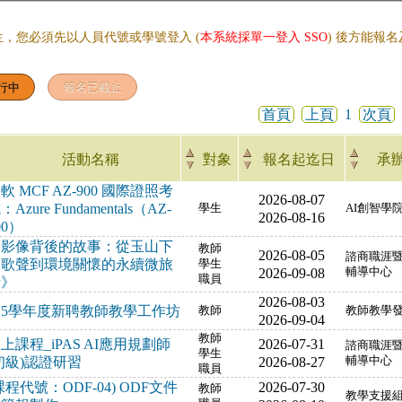
生，您必須先以人員代號或學號登入 (
本系統採單一登入 SSO
) 後方能報
首頁
上頁
1
次頁
活動名稱
對象
報名起迄日
承
軟 MCF AZ-900 國際證照考
2026-08-07
：Azure Fundamentals（AZ-
學生
AI創智學
2026-08-16
00）
《影像背後的故事：從玉山下
教師
2026-08-05
諮商職涯
的歌聲到環境關懷的永續微旅
學生
2026-09-08
輔導中心
職員
行》
2026-08-03
15學年度新聘教師教學工作坊
教師
教師教學
2026-09-04
教師
上課程_iPAS AI應用規劃師
2026-07-31
諮商職涯
學生
初級)認證研習
2026-08-27
輔導中心
職員
課程代號：ODF-04) ODF文件
2026-07-30
教師
教學支援