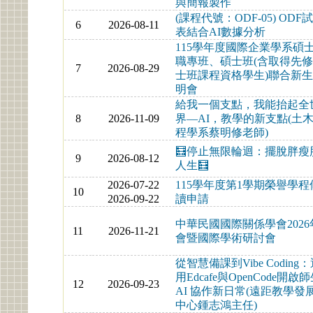
與簡報製作
(課程代號：ODF-05) ODF
6
2026-08-11
表結合AI數據分析
115學年度國際企業學系碩
職專班、碩士班(含取得先
7
2026-08-29
士班課程資格學生)聯合新
明會
給我一個支點，我能抬起全
8
2026-11-09
界—AI，教學的新支點(土
程學系蔡明修老師)
🧮停止無限輪迴：擺脫胖瘦
9
2026-08-12
人生🧮
2026-07-22
115學年度第1學期榮譽學程
10
2026-09-22
讀申請
中華民國國際關係學會2026
11
2026-11-21
會暨國際學術研討會
從智慧備課到Vibe Coding
用Edcafe與OpenCode開啟
12
2026-09-23
AI 協作新日常(遠距教學發
中心鍾志鴻主任)