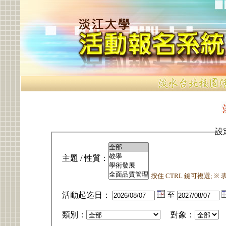
設
主題 / 性質：
按住 CTRL 鍵可複選; 
活動起迄日：
至
類別：
對象：