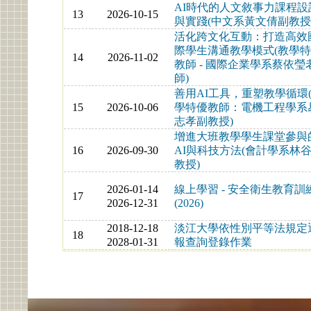
AI時代的人文敘事力課程設
13
2026-10-15
與實踐(中文系黃文倩副教授
活化跨文化互動：打造高效
際學生溝通教學模式(教學
14
2026-11-02
教師 - 國際企業學系蔡依瑩
師)
善用AI工具，重塑教學循環
15
2026-10-06
學特優教師：電機工程學系
志孝副教授)
增進大班教學學生課堂參與
16
2026-09-30
AI與科技方法(會計學系林
教授)
2026-01-14
線上學習 - 安全衛生教育訓
17
2026-12-31
(2026)
2018-12-18
淡江大學依性別平等法規定
18
2028-01-31
報查詢登錄作業