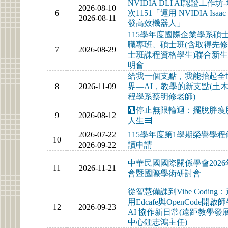
NVIDIA DLI AI認證工作坊
2026-08-10
6
次1151「運用 NVIDIA Isaac
2026-08-11
發高效機器人」
115學年度國際企業學系碩
職專班、碩士班(含取得先
7
2026-08-29
士班課程資格學生)聯合新
明會
給我一個支點，我能抬起全
8
2026-11-09
界—AI，教學的新支點(土
程學系蔡明修老師)
🧮停止無限輪迴：擺脫胖瘦
9
2026-08-12
人生🧮
2026-07-22
115學年度第1學期榮譽學程
10
2026-09-22
讀申請
中華民國國際關係學會2026
11
2026-11-21
會暨國際學術研討會
從智慧備課到Vibe Coding
用Edcafe與OpenCode開啟
12
2026-09-23
AI 協作新日常(遠距教學發
中心鍾志鴻主任)