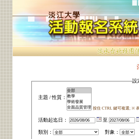
設
主題 / 性質：
按住 CTRL 鍵可複選; 
活動起迄日：
至
類別：
對象：