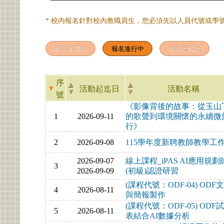
* 校內報名針對校內教職員生，您必須先以人員代號或學號
序
活動起迄日
活動名稱
號
《影像背後的故事：從玉山
1
2026-09-11
的歌聲到環境關懷的永續微
行》
2
2026-09-08
115學年度新聘教師教學工
2026-09-07
線上課程_iPAS AI應用規劃
3
2026-09-09
(初級)認證研習
(課程代號：ODF-04) ODF
4
2026-08-11
與簡報製作
(課程代號：ODF-05) ODF
5
2026-08-11
表結合AI數據分析