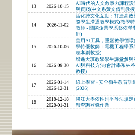
AI時代的人文敘事力課程設
13
2026-10-15
與實踐(中文系黃文倩副教授
活化跨文化互動：打造高效
際學生溝通教學模式(教學
14
2026-11-02
教師 - 國際企業學系蔡依瑩
師)
善用AI工具，重塑教學循環
15
2026-10-06
學特優教師：電機工程學系
志孝副教授)
增進大班教學學生課堂參與
16
2026-09-30
AI與科技方法(會計學系林
教授)
2026-01-14
線上學習 - 安全衛生教育訓
17
2026-12-31
(2026)
2018-12-18
淡江大學依性別平等法規定
18
2028-01-31
報查詢登錄作業