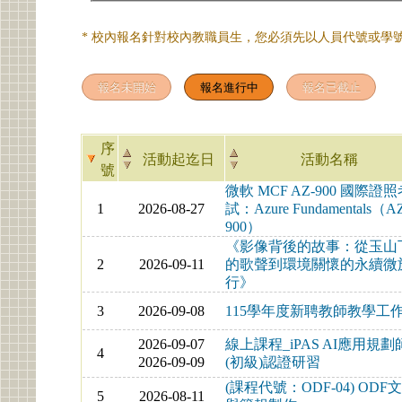
* 校內報名針對校內教職員生，您必須先以人員代號或學號
序
活動起迄日
活動名稱
號
微軟 MCF AZ-900 國際證
1
2026-08-27
試：Azure Fundamentals（A
900）
《影像背後的故事：從玉山
2
2026-09-11
的歌聲到環境關懷的永續微
行》
3
2026-09-08
115學年度新聘教師教學工
2026-09-07
線上課程_iPAS AI應用規劃
4
2026-09-09
(初級)認證研習
(課程代號：ODF-04) ODF
5
2026-08-11