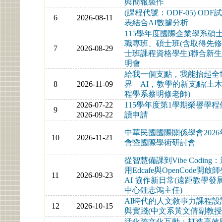
與簡報製作
(課程代號：ODF-05) ODF
6
2026-08-11
表結合AI數據分析
115學年度國際企業學系碩
職專班、碩士班(含取得先
7
2026-08-29
士班課程資格學生)聯合新
明會
給我一個支點，我能抬起全
8
2026-11-09
界—AI，教學的新支點(土
程學系蔡明修老師)
2026-07-22
115學年度第1學期榮譽學程
9
2026-09-22
讀申請
中華民國國際關係學會2026
10
2026-11-21
會暨國際學術研討會
從智慧備課到Vibe Coding
用Edcafe與OpenCode開啟
11
2026-09-23
AI 協作新日常(遠距教學發
中心鍾志鴻主任)
AI時代的人文敘事力課程設
12
2026-10-15
與實踐(中文系黃文倩副教授
活化跨文化互動：打造高效