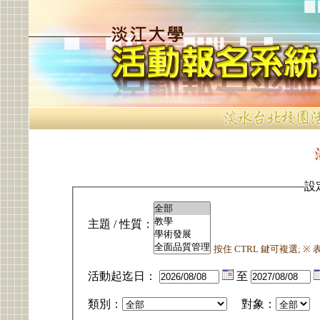
設
主題 / 性質：
按住 CTRL 鍵可複選; 
活動起迄日：
至
類別：
對象：