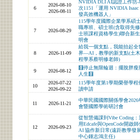
NVIDIA DLI AI認證工作坊
2026-08-10
6
次1151「運用 NVIDIA Isaac
2026-08-11
發高效機器人」
115學年度國際企業學系碩
職專班、碩士班(含取得先
7
2026-08-29
士班課程資格學生)聯合新
明會
給我一個支點，我能抬起全
8
2026-11-09
界—AI，教學的新支點(土
程學系蔡明修老師)
🧮停止無限輪迴：擺脫胖瘦
9
2026-08-12
人生🧮
2026-07-22
115學年度第1學期榮譽學程
10
2026-09-22
讀申請
中華民國國際關係學會2026
11
2026-11-21
會暨國際學術研討會
從智慧備課到Vibe Coding
用Edcafe與OpenCode開啟
12
2026-09-23
AI 協作新日常(遠距教學發
中心鍾志鴻主任)