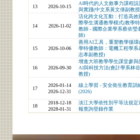
AI時代的人文敘事力課程設
13
2026-10-15
與實踐(中文系黃文倩副教授
活化跨文化互動：打造高效
際學生溝通教學模式(教學
14
2026-11-02
教師 - 國際企業學系蔡依瑩
師)
善用AI工具，重塑教學循環
15
2026-10-06
學特優教師：電機工程學系
志孝副教授)
增進大班教學學生課堂參與
16
2026-09-30
AI與科技方法(會計學系林
教授)
2026-01-14
線上學習 - 安全衛生教育訓
17
2026-12-31
(2026)
2018-12-18
淡江大學依性別平等法規定
18
2028-01-31
報查詢登錄作業