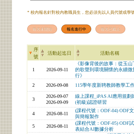
* 校內報名針對校內教職員生，您必須先以人員代號或學號
序
活動起迄日
活動名稱
號
《影像背後的故事：從玉山
1
2026-09-11
的歌聲到環境關懷的永續微
行》
2
2026-09-08
115學年度新聘教師教學工
2026-09-07
線上課程_iPAS AI應用規劃
3
2026-09-09
(初級)認證研習
(課程代號：ODF-04) ODF
4
2026-08-11
與簡報製作
(課程代號：ODF-05) ODF
5
2026-08-11
表結合AI數據分析