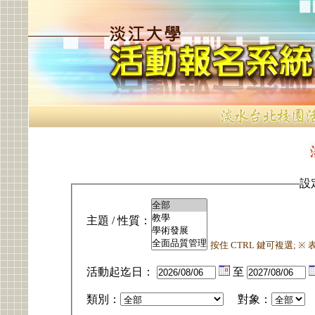
設
主題 / 性質：
按住 CTRL 鍵可複選; 
活動起迄日：
至
類別：
對象：