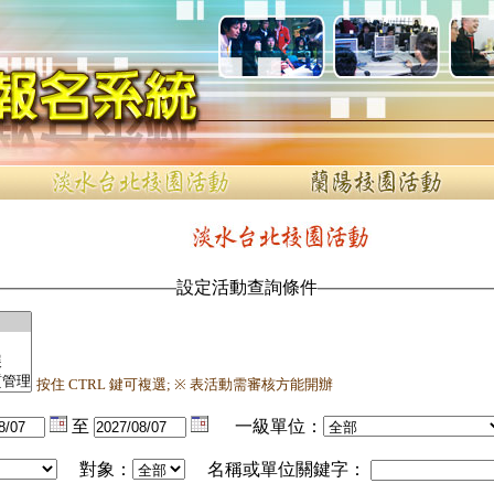
設定活動查詢條件
按住 CTRL 鍵可複選; ※ 表活動需審核方能開辦
至
一級單位：
對象：
名稱或單位關鍵字：