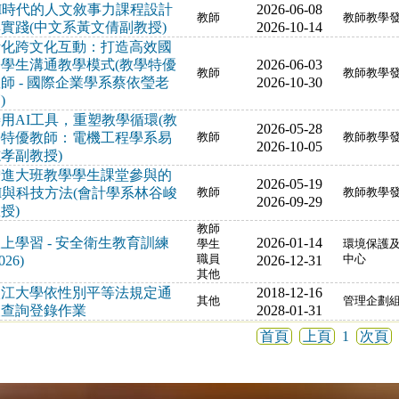
I時代的人文敘事力課程設計
2026-06-08
教師
教師教學
實踐(中文系黃文倩副教授)
2026-10-14
活化跨文化互動：打造高效國
際學生溝通教學模式(教學特優
2026-06-03
教師
教師教學
師 - 國際企業學系蔡依瑩老
2026-10-30
)
用AI工具，重塑教學循環(教
2026-05-28
學特優教師：電機工程學系易
教師
教師教學
2026-10-05
孝副教授)
增進大班教學學生課堂參與的
2026-05-19
I與科技方法(會計學系林谷峻
教師
教師教學
2026-09-29
授)
教師
上學習 - 安全衛生教育訓練
2026-01-14
學生
環境保護
026)
職員
2026-12-31
中心
其他
淡江大學依性別平等法規定通
2018-12-16
其他
管理企劃
報查詢登錄作業
2028-01-31
首頁
上頁
1
次頁