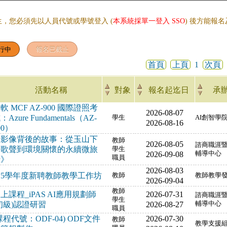
生，您必須先以人員代號或學號登入 (
本系統採單一登入 SSO
) 後方能報
首頁
上頁
1
次頁
活動名稱
對象
報名起迄日
承
軟 MCF AZ-900 國際證照考
2026-08-07
：Azure Fundamentals（AZ-
學生
AI創智學
2026-08-16
00）
《影像背後的故事：從玉山下
教師
2026-08-05
諮商職涯
的歌聲到環境關懷的永續微旅
學生
2026-09-08
輔導中心
職員
行》
2026-08-03
15學年度新聘教師教學工作坊
教師
教師教學
2026-09-04
教師
上課程_iPAS AI應用規劃師
2026-07-31
諮商職涯
學生
初級)認證研習
2026-08-27
輔導中心
職員
課程代號：ODF-04) ODF文件
2026-07-30
教師
教學支援