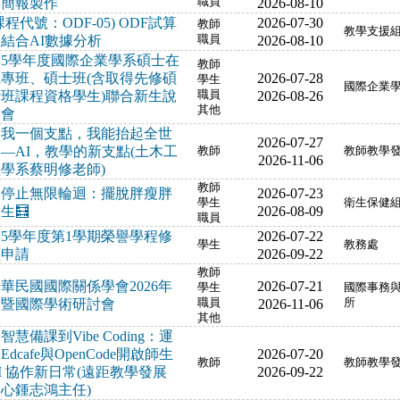
與簡報製作
職員
2026-08-10
課程代號：ODF-05) ODF試算
2026-07-30
教師
教學支援
結合AI數據分析
職員
2026-08-10
15學年度國際企業學系碩士在
教師
職專班、碩士班(含取得先修碩
2026-07-28
學生
國際企業
士班課程資格學生)聯合新生說
職員
2026-08-26
其他
明會
給我一個支點，我能抬起全世
2026-07-27
—AI，教學的新支點(土木工
教師
教師教學
2026-11-06
學系蔡明修老師)
教師
停止無限輪迴：擺脫胖瘦胖
2026-07-23
學生
衛生保健
生🧮
2026-08-09
職員
15學年度第1學期榮譽學程修
2026-07-22
學生
教務處
讀申請
2026-09-22
教師
華民國國際關係學會2026年
2026-07-21
學生
國際事務
會暨國際學術研討會
職員
2026-11-06
所
其他
智慧備課到Vibe Coding：運
Edcafe與OpenCode開啟師生
2026-07-20
教師
教師教學
I 協作新日常(遠距教學發展
2026-09-22
心鍾志鴻主任)