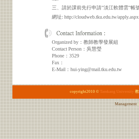
三、請於課前先行申請”淡江軟體雲”帳號
網址: http://cloudweb.tku.edu.tw/apply.aspx
Organized by：教師教學發展組
Contact Person：吳慧瑩
Phone：3529
Fax：
E-Mail：hui-ying@mail.tku.edu.tw
copyright2010 ©
Tamkang University
教
Management