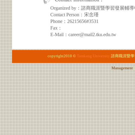
Organized by：諮商職涯暨學習發展輔
Contact Person：宋念瑾
Phone：26215656#3531
Fax：
E-Mail：career@mail2.tku.edu.tw
copyright2010 ©
Tamkang University
諮商職涯暨學
Management