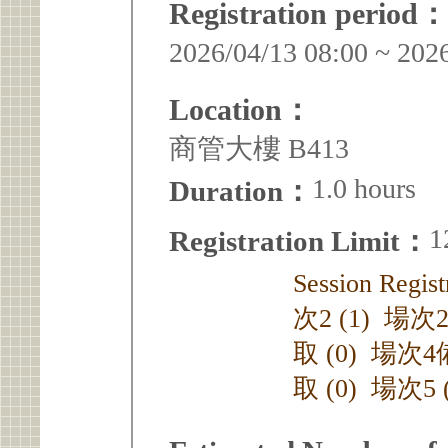
Registration period：
2026/04/13 08:00 ~ 202
Location：
商管大樓 B413
1.0 hours
Duration：
1
Registration Limit：
Session Reg
次2 (1) 場次
取 (0) 場次4
取 (0) 場次5 