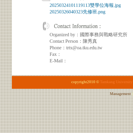
20250324101119113雙學位海報.jpg
20250326040323先修班.png
Organized by：國際事務與戰略研究所
Contact Person：陳秀真
Phone：trtx@oa.tku.edu.tw
Fax：
E-Mail：
copyright2010 ©
Tamkang University
Management