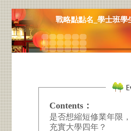
戰略點點名_學士班學
Contents：
是否想縮短修業年限
充實大學四年？