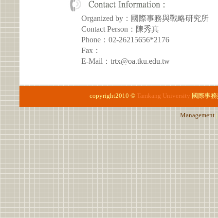
Organized by：國際事務與戰略研究所
Contact Person：陳秀真
Phone：02-26215656*2176
Fax：
E-Mail：trtx@oa.tku.edu.tw
copyright2010 ©
Tamkang University
國際事務
Management