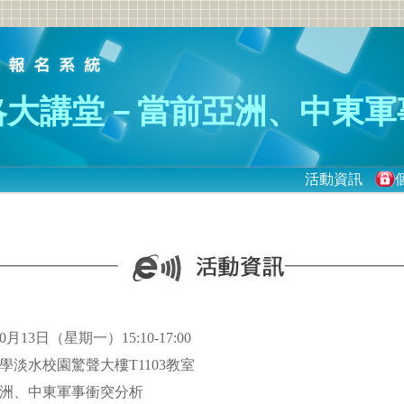
略大講堂－當前亞洲、中東軍
活動資訊
月13日（星期一）15:10-17:00
學淡水校園驚聲大樓T1103教室
亞洲、中東軍事衝突分析