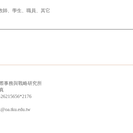
教師、學生、職員、其它
際事務與戰略研究所
真
215656*2176
a.tku.edu.tw