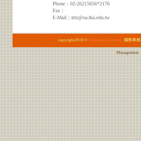
Phone：02-26215656*2176
Fax：
E-Mail：trtx@oa.tku.edu.tw
copyright2010 ©
Tamkang University
國際事務
Management