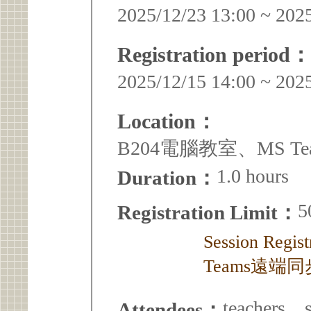
2025/12/23 13:00 ~ 202
Registration period：
2025/12/15 14:00 ~ 202
Location：
B204電腦教室、MS Te
1.0 hours
Duration：
5
Registration Limit：
Session Reg
Teams遠端
teachers、s
Attendees：