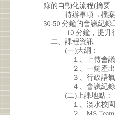
錄的自動化流程(摘要
待辦事項→檔案整理)
30-50 分鐘的會議
10 分鐘，提升
二、課程資訊
(一)大綱：
１、上傳會議錄音
２、一鍵產出：
３、行政語氣優
４、會議紀錄轉
(二)上課地點：
１、淡水校園商管大
２、MS Team