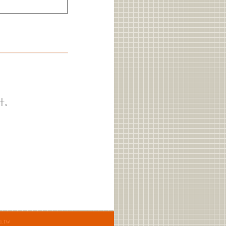
計。
u.tw