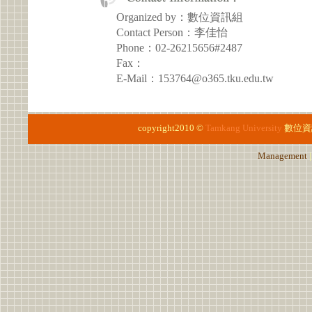
Organized by：數位資訊組
Contact Person：李佳怡
Phone：02-26215656#2487
Fax：
E-Mail：153764@o365.tku.edu.tw
copyright2010 ©
Tamkang University
數位資
Management