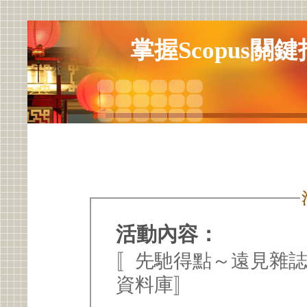
掌握Scopus
活動內容：
〚先馳得點～遠見雜
資料庫〛