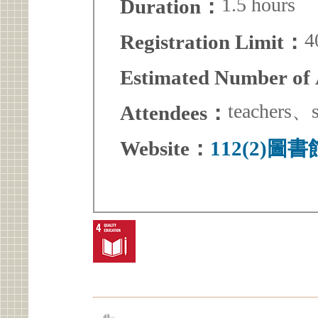
1.5 hours
Duration：
4
Registration Limit：
Estimated Number of
teachers、s
Attendees：
Website：
112(2)