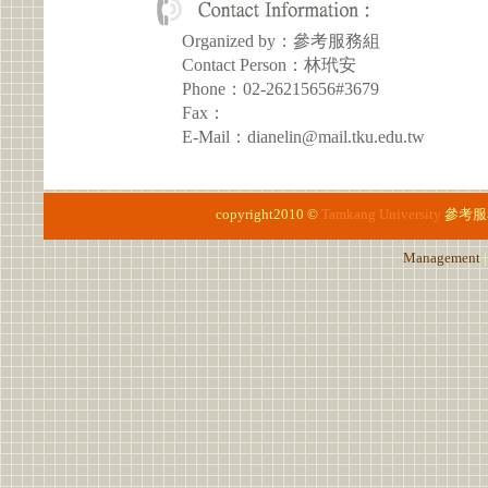
Organized by：參考服務組
Contact Person：林玳安
Phone：02-26215656#3679
Fax：
E-Mail：dianelin@mail.tku.edu.tw
copyright2010 ©
Tamkang University
參考服
Management