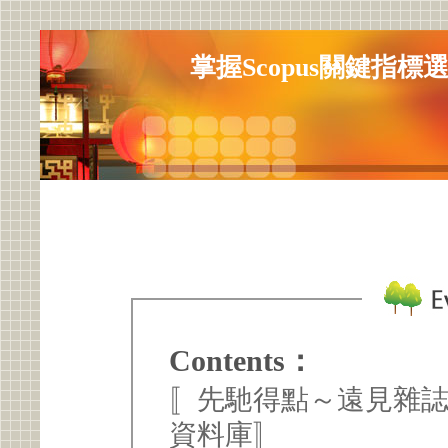
掌握Scopus關鍵指
Contents：
〚先馳得點～遠見雜
資料庫〛