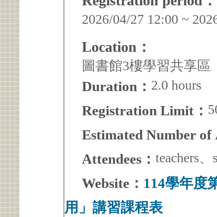
Registration period：
2026/04/27 12:00 ~ 202
Location：
圖書館3樓學習共享區
2.0 hours
Duration：
5
Registration Limit：
Estimated Number of
teachers、s
Attendees：
Website：
114學年
用」講習課程表