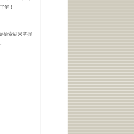
鬆了解！
從檢索結果掌握
。