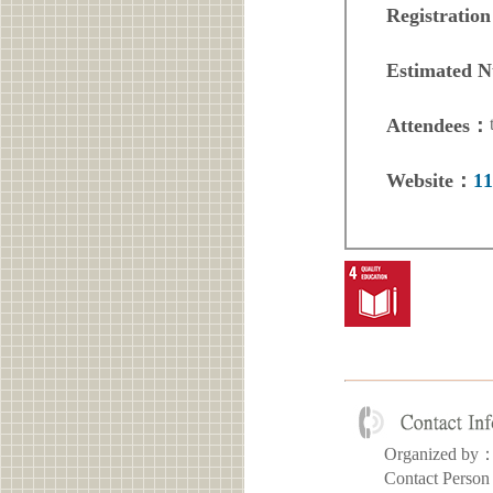
Registratio
Estimated 
Attendees：
Website：
1
Organized
Contact Per