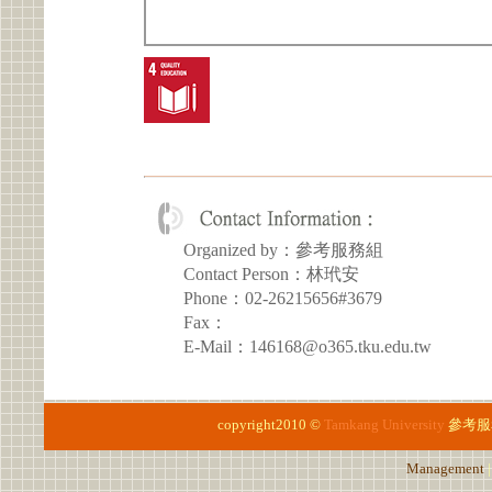
Organized by：參考服務組
Contact Person：林玳安
Phone：02-26215656#3679
Fax：
E-Mail：146168@o365.tku.edu.tw
copyright2010 ©
Tamkang University
參考服
Management