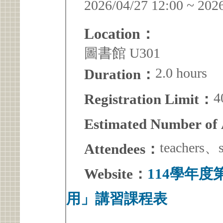
2026/04/27 12:00 ~ 202
Location：
圖書館 U301
2.0 hours
Duration：
4
Registration Limit：
Estimated Number of
teachers、s
Attendees：
Website：
114學年
用」講習課程表