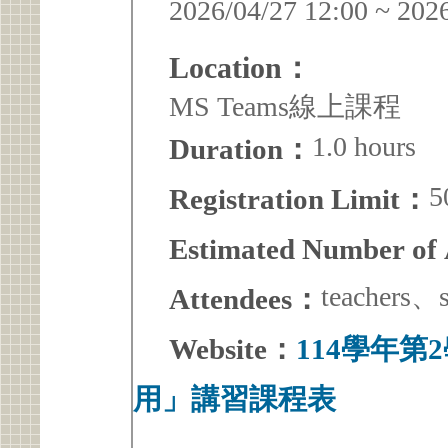
2026/04/27 12:00 ~ 202
Location：
MS Teams線上課程
1.0 hours
Duration：
5
Registration Limit：
Estimated Number of
teachers、s
Attendees：
Website：
114學年
用」講習課程表