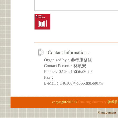
Organized by：參考服務組
Contact Person：林玳安
Phone：02-26215656#3679
Fax：
E-Mail：146168@o365.tku.edu.tw
copyright2010 ©
Tamkang University
參考服
Management