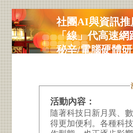
社團AI與資訊推
「線」代高速網
秘辛/電腦硬體
活動內容：
隨著科技日新月異、
得更加便利。各種科