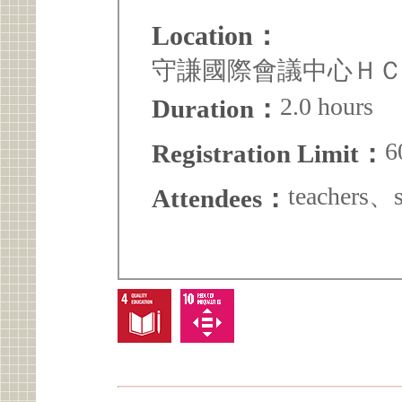
Location：
守謙國際會議中心ＨＣ3
2.0 hours
Duration：
6
Registration Limit：
teachers
Attendees：