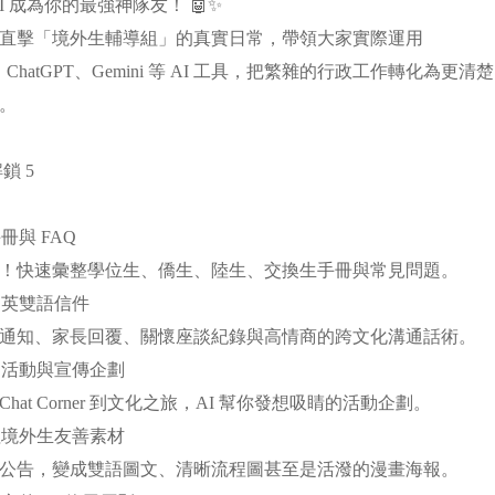
I 成為你的最強神隊友！ 🤖✨
直擊「境外生輔導組」的真實日常，帶領大家實際運用
LM、ChatGPT、Gemini 等 AI 工具，把繁雜的行政工作轉化為
驗。
鎖 5
：
冊與 FAQ
！快速彙整學位生、僑生、陸生、交換生手冊與常見問題。
中英雙語信件
通知、家長回覆、關懷座談紀錄與高情商的跨文化溝通話術。
的活動與宣傳企劃
hat Corner 到文化之旅，AI 幫你發想吸睛的活動企劃。
值境外生友善素材
公告，變成雙語圖文、清晰流程圖甚至是活潑的漫畫海報。