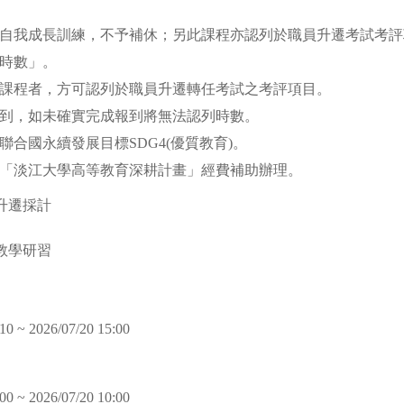
自我成長訓練，不予補休；另此課程亦認列於職員升遷考試考評
程時數」。
課程者，方可認列於職員升遷轉任考試之考評項目。
ss報到，如未確實完成報到將無法認列時數。
聯合國永續發展目標SDG4(優質教育)。
「淡江大學高等教育深耕計畫」經費補助辦理。
升遷採計
教學研習
10 ~ 2026/07/20 15:00
00 ~ 2026/07/20 10:00