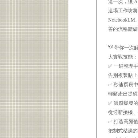
這一次，讓 A
這場工作坊將
Notebook
善的流暢體
💡 帶你一次解
大實戰技能
✅ 一鍵整理手
告別複製貼上
✅ 秒速撰寫
輕鬆產出提醒
✅ 靈感爆發
從迎新接機、C
✅ 打造高顏
把制式枯燥的