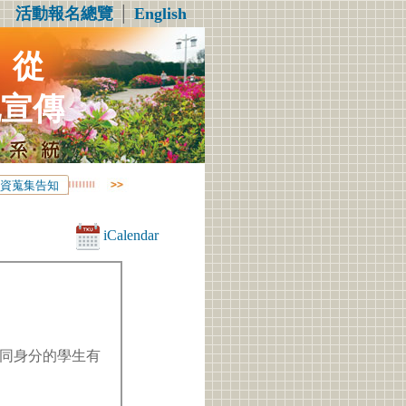
活動報名總覽
│
English
：從
化宣傳
資蒐集告知
iCalendar
同身分的學生有