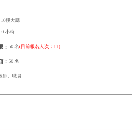
10樓大廳
2.0 小時
50 名
(目前報名人次：11）
限：
50 名
額：
教師、職員