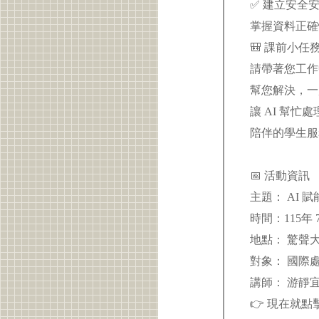
✅ 建立安全安
掌握資料正確
🎒 課前小任
請帶著您工作
幫您解決，一
讓 AI 幫
陪伴的學生
📅 活動資訊
主題： AI
時間：115年 7
地點： 驚聲
對象： 國際
講師： 游靜宜
👉 現在就