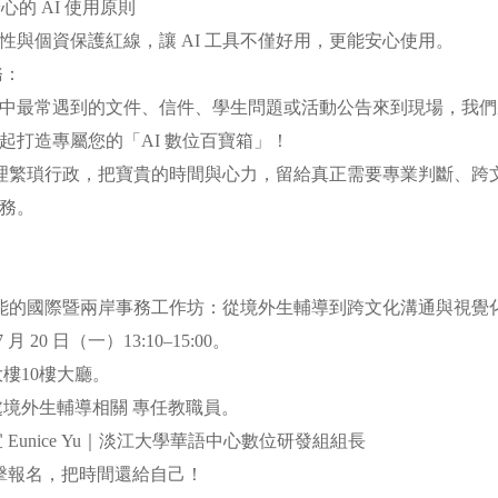
心的 AI 使用原則
性與個資保護紅線，讓 AI 工具不僅好用，更能安心使用。
務：
中最常遇到的文件、信件、學生問題或活動公告來到現場，我們
起打造專屬您的「AI 數位百寶箱」！
忙處理繁瑣行政，把寶貴的時間與心力，留給真正需要專業判斷、跨
服務。
 賦能的國際暨兩岸事務工作坊：從境外生輔導到跨文化溝通與視覺
 月 20 日（一）13:10–15:00。
大樓10樓大廳。
處境外生輔導相關 專任教職員。
 Eunice Yu｜淡江大學華語中心數位研發組組長
點擊報名，把時間還給自己！