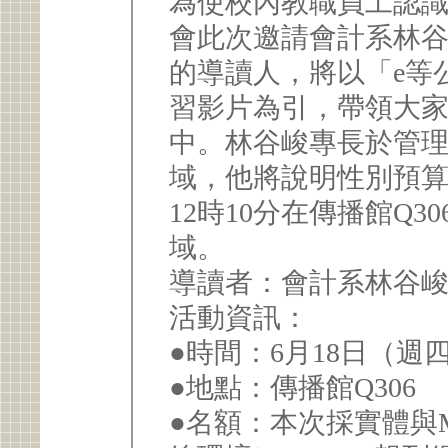
為使校內教職員工認
會此次邀請會計系林
的導讀人，將以「e等
習影片為引，帶領大
中。林谷峻專長於管
域，他將說明性別預算
12時10分在傳播館Q
域。
導讀者：會計系林谷
活動資訊：
●時間：6月18日（週四）12
●地點：傳播館Q306
●名額：本次採實體與M