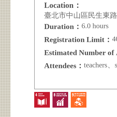
Location：
臺北市中山區民生東路一段
6.0 hours
Duration：
4
Registration Limit：
Estimated Number of
teachers、s
Attendees：