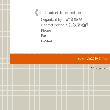
Organized by：教育學院
Contact Person：彭啟東老師
Phone：
Fax：
E-Mail：
copyright2010 ©
Tamka
Management