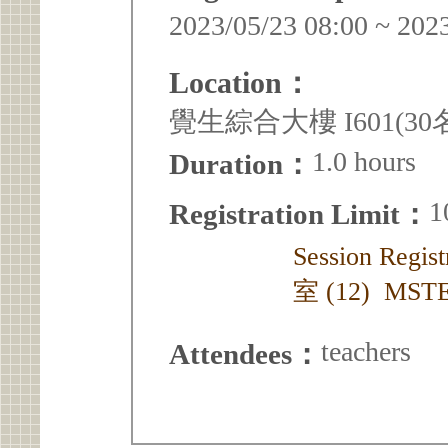
2023/05/23 08:00 ~ 202
Location：
覺生綜合大樓 I601(30
1.0 hours
Duration：
1
Registration Limit：
Session Re
室 (12) MS
teachers
Attendees：