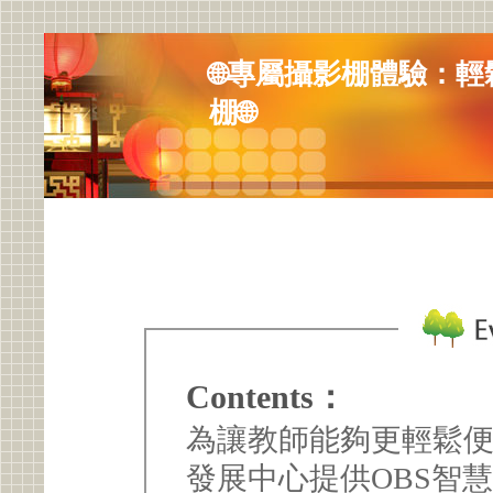
🌐專屬攝影棚體驗：
棚🌐
Contents：
為讓教師能夠更輕鬆
發展中心提供OBS智