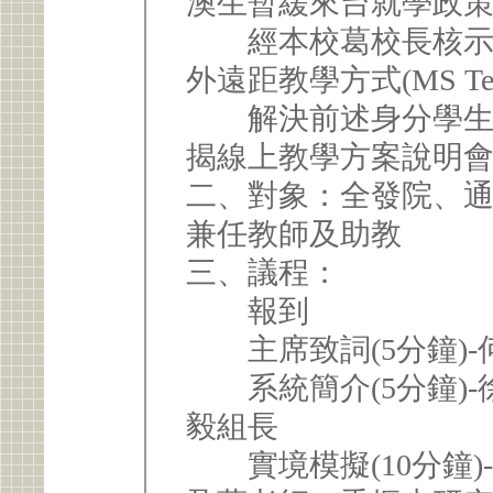
澳生暫緩來台就學政
經本校葛校長核示、
外遠距教學方式(MS Te
解決前述身分學生無
揭線上教學方案說明
二、對象：全發院、
兼任教師及助教
三、議程：
報到
主席致詞(5分鐘)-
系統簡介(5分鐘)-
毅組長
實境模擬(10分鐘)