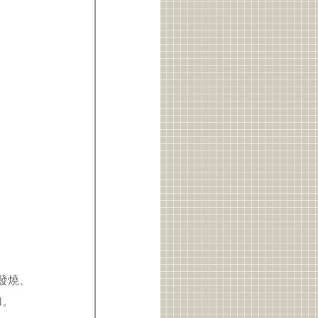
有發燒、
加。