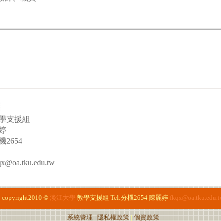
學支援組
婷
2654
oa.tku.edu.tw
copyright2010 ©
淡江大學
教學支援組
Tel:分機2654
陳麗婷
fkqx@oa.tku.edu.t
系統管理
|
隱私權政策
|
個資政策