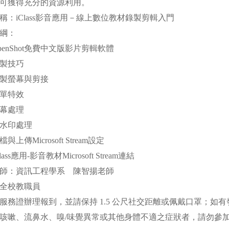
獲得充分的資源利用。
：iClass影音應用－線上數位教材錄製剪輯入門
綱：
nShot免費中文版影片剪輯軟體
製技巧
製螢幕與剪接
單特效
幕處理
水印處理
Microsoft Stream設定
應用-影音教材Microsoft Stream連結
師：資訊工程學系 陳智揚老師
全校教職員
務證辦理報到，並請保持 1.5 公尺社交距離或佩戴口罩；如
、流鼻水、嗅/味覺異常或其他身體不適之症狀者，請勿參