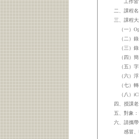
工作皆可
二、課程名稱
三、課程大
（一）Ope
（二）錄
（三）錄
（四）簡
（五）字
（六）浮
（七）轉檔與上傳
（八）iClass
四、授課老
五、對象：
六、請攜帶服
感冒、咳嗽