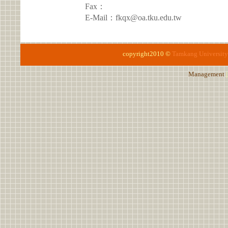
Fax：
E-Mail：fkqx@oa.tku.edu.tw
copyright2010 ©
Tamkang University
Management