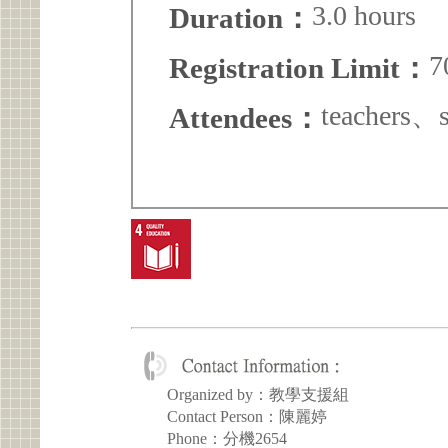
3.0 hours
Duration：
7
Registration Limit：
teachers、s
Attendees：
Organized by：教學支援組
Contact Person：陳麗婷
Phone：分機2654